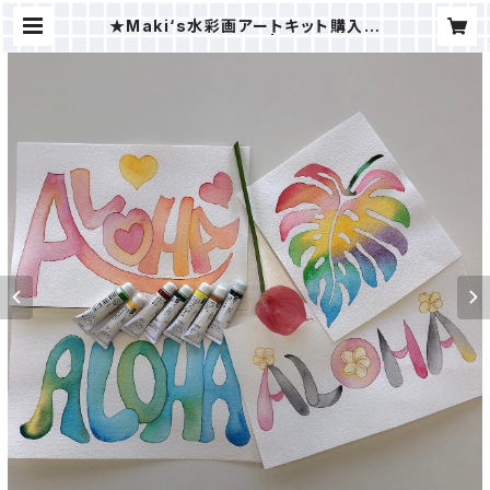
★Maki‘s水彩画アートキット購入者
用オンラインレッスン | ＭAKI樹ⒸST
ORE（ALOHAHOKUSHOP）