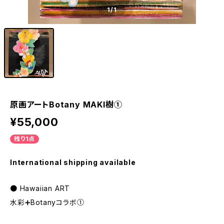
1
/1
原画アートBotany MAKI樹①
¥55,000
残り1点
International shipping available
● Hawaiian ART
水彩➕Botanyコラボ①