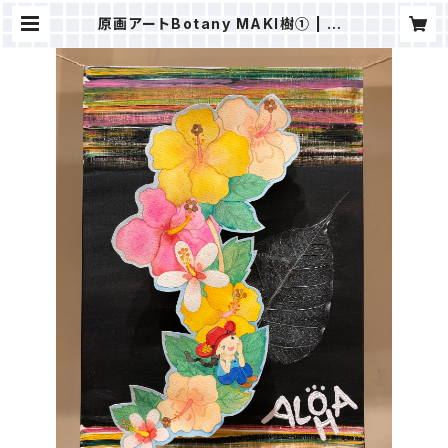
原画アートBotany MAKI樹① | ＭA
KI樹ⒸSTORE（ALOHAHOKUSH
OP）