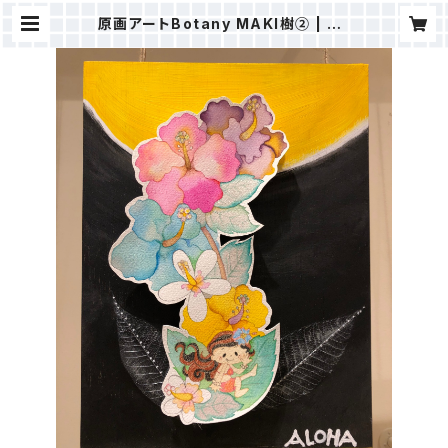
原画アートBotany MAKI樹② | ＭA
KI樹ⒸSTORE（ALOHAHOKUSH
OP）