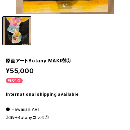
1
/1
原画アートBotany MAKI樹②
¥55,000
残り1点
International shipping available
● Hawaiian ART
水彩➕Botanyコラボ②