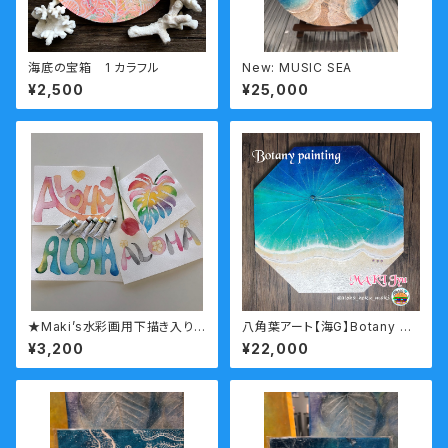
海底の宝箱 1 カラフル
New: MUSIC SEA
¥2,500
¥25,000
★Maki’s水彩画用下描き入り
八角葉アート【海G】Botany pa
水彩紙Aloha文字セット①
inting
¥3,200
¥22,000