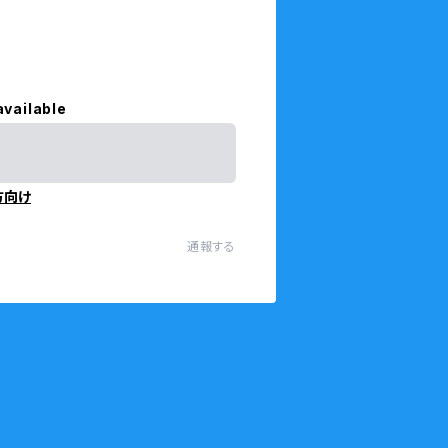
available
方向け
通報する