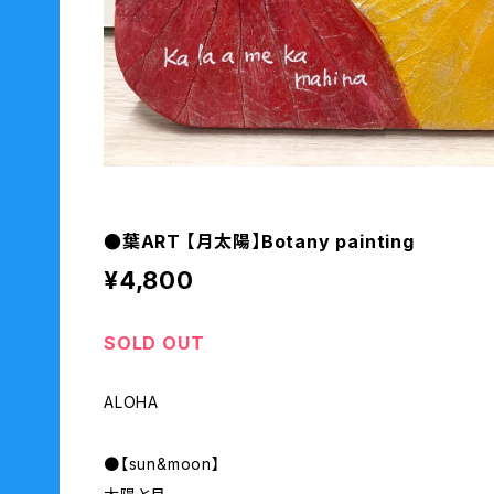
●葉ART 【月太陽】Botany painting
¥4,800
SOLD OUT
ALOHA
●【sun&moon】