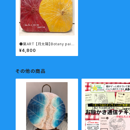
●葉ART 【月太陽】Botany pain
ting
¥4,800
その他の商品