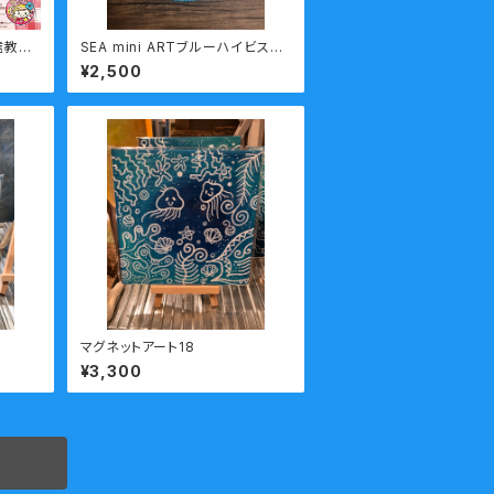
信教室
SEA mini ARTブルーハイビスカ
ページ
ス
¥2,500
マグネットアート18
¥3,300