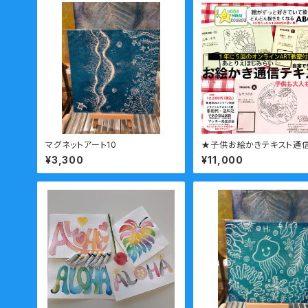
マグネットアート10
★子供お絵かきテキスト通
のテキスト教材＋ご入会の
¥3,300
¥11,000