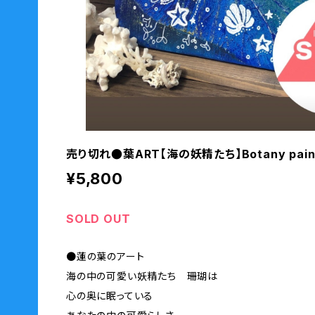
売り切れ●葉ART【海の妖精たち】Botany paint
¥5,800
SOLD OUT
●蓮の葉のアート
海の中の可愛い妖精たち 珊瑚は
心の奥に眠っている