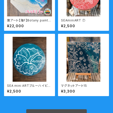
葉アート【海F】Botany paintin
SEAminiART ⑦
g
¥22,000
¥2,500
SEA mini ARTブルーハイビス
マグネットアート15
カス
¥2,500
¥3,300