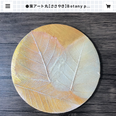
●葉アート丸【ささやき】Botany pai
nting | ＭAKI樹ⒸSTORE（ALOH
AHOKUSHOP）