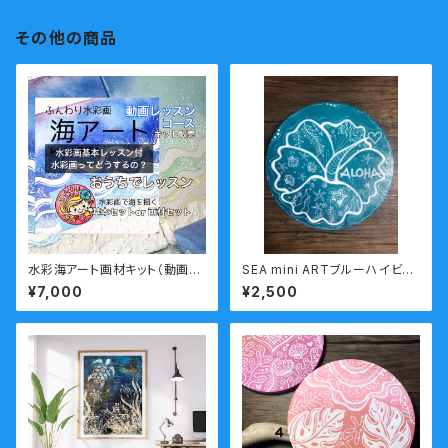
その他の商品
水彩海アート画材キット（動画レ
SEA mini ARTブルーハイビス
ッスン付）
カス
¥7,000
¥2,500