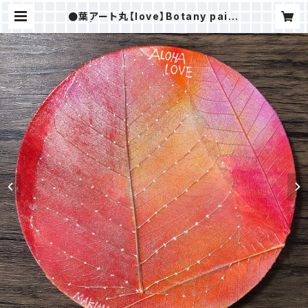
●葉アート丸【love】Botany paint
ing | ＭAKI樹ⒸSTORE（ALOHAH
OKUSHOP）