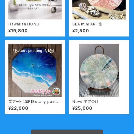
Hawaiian HONU
SEA mini ART⑩
¥19,800
¥2,500
葉アート【海F】Botany paintin
New: 宇宙の月
g
¥22,000
¥25,000