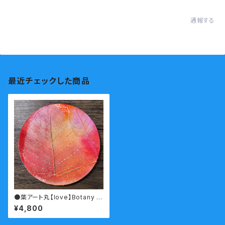
通報する
最近チェックした商品
●葉アート丸【love】Botany p
ainting
¥4,800