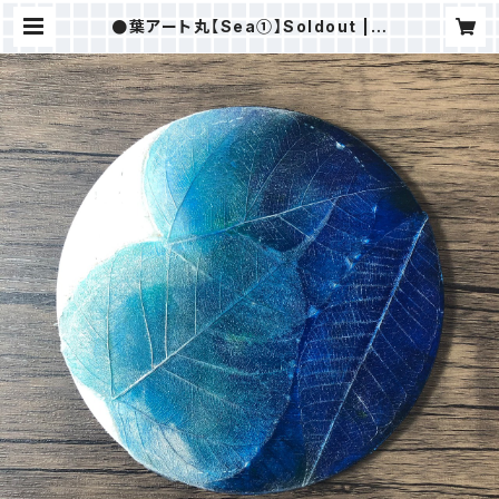
●葉アート丸【Sea①】Soldout | Ｍ
AKI樹ⒸSTORE（ALOHAHOKUS
HOP）