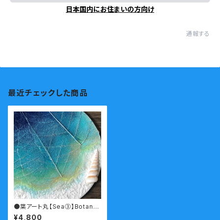
日本国内にお住まいの方向け
通報する
最近チェックした商品
●葉アート丸【Sea③】Botany
painting
¥4,800