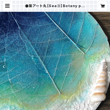
●葉アート丸【Sea③】Botany pai
nting | ＭAKI樹ⒸSTORE（ALOH
AHOKUSHOP）