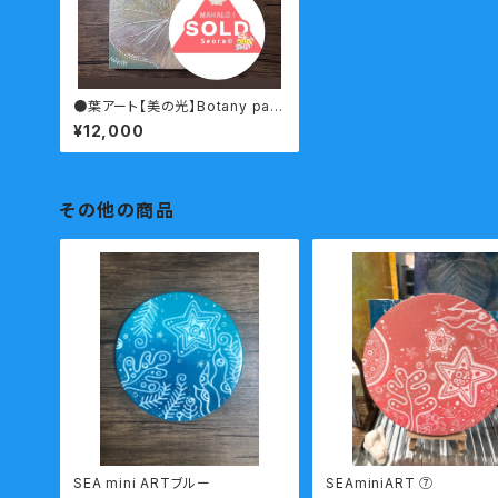
●葉アート【美の光】Botany pain
ting
¥12,000
その他の商品
SEA mini ARTブルー
SEAminiART ⑦