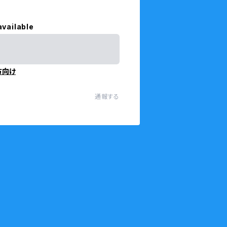
available
方向け
通報する