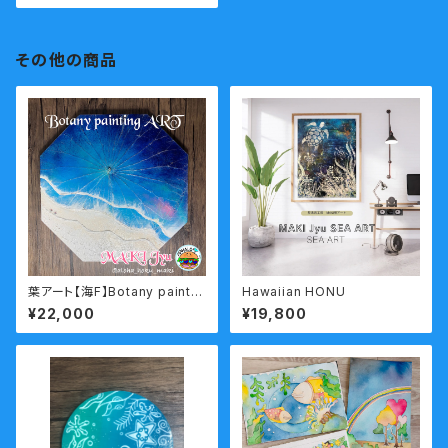
その他の商品
葉アート【海F】Botany paintin
Hawaiian HONU
g
¥22,000
¥19,800