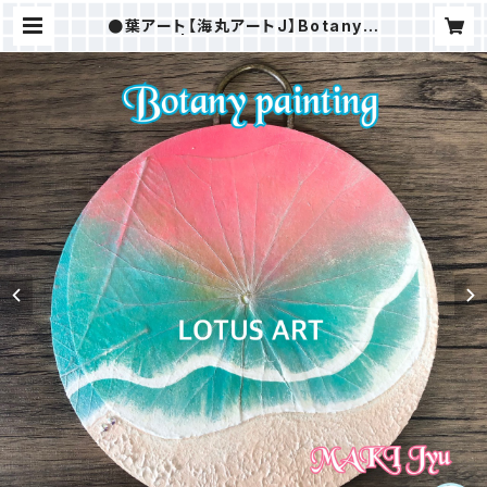
●葉アート【海丸アートJ】Botany p
ainting | ＭAKI樹ⒸSTORE（ALO
HAHOKUSHOP）