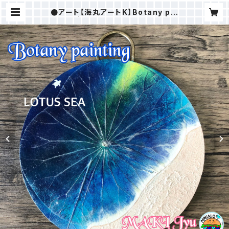
●アート【海丸アートK】Botany pai
nting | ＭAKI樹ⒸSTORE（ALOH
AHOKUSHOP）