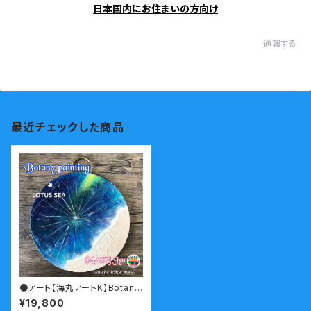
日本国内にお住まいの方向け
通報する
最近チェックした商品
●アート【海丸アートK】Botany
painting
¥19,800