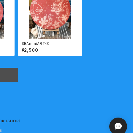
SEAminiART⑧
¥2,500
OKUSHOP）