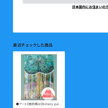
日本国内にお住まいの
最近チェックした商品
●アート【樹四角Q】Botany pain
ting