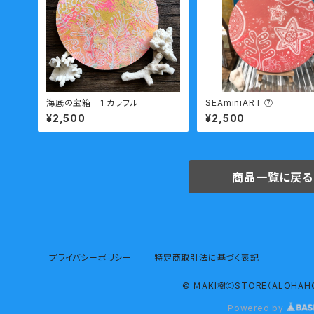
海底の宝箱 1 カラフル
SEAminiART ⑦
¥2,500
¥2,500
商品一覧に戻る
プライバシーポリシー
特定商取引法に基づく表記
© ＭAKI樹ⒸSTORE（ALOHAH
Powered by