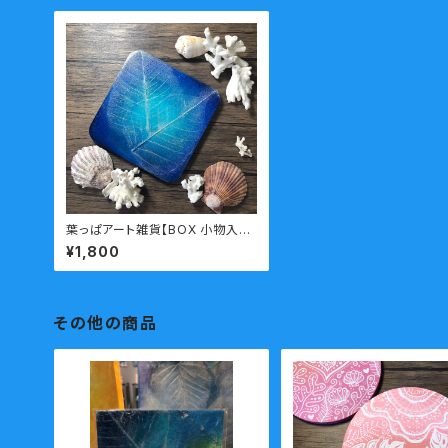
葉っぱアート雑貨【BOX 小物入
れ】
¥1,800
その他の商品