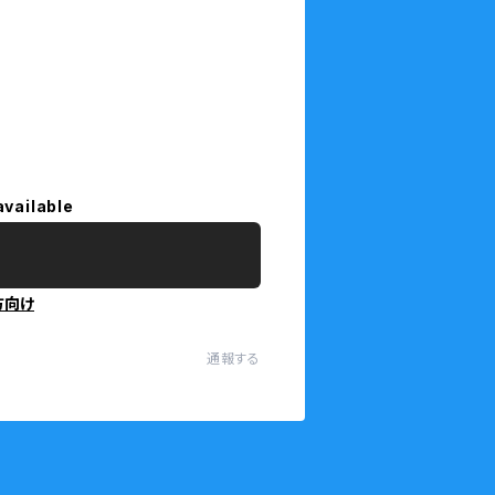
available
方向け
通報する