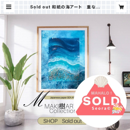
Sold out 和紙の海アート 重なる
海 | ＭAKI樹ⒸSTORE（ALOHAHO
KUSHOP）