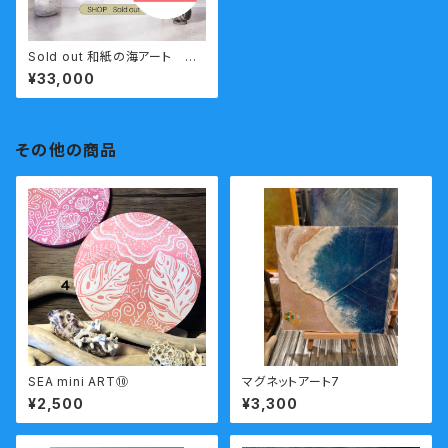
Sold out 和紙の海アート 重
なる海
¥33,000
その他の商品
SEA mini ART⑩
マグネットアート7
¥2,500
¥3,300