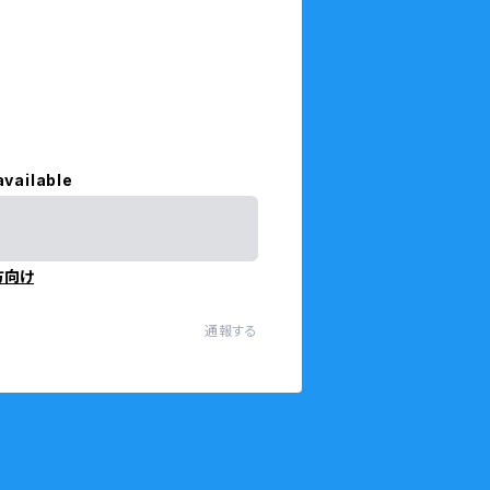
available
方向け
通報する