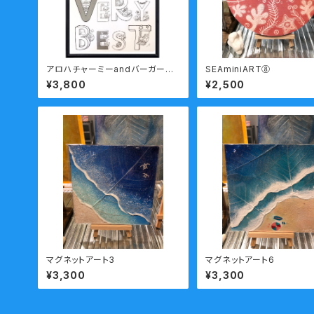
アロハチャーミーandバーガー君
SEAminiART⑧
②
¥3,800
¥2,500
マグネットアート3
マグネットアート6
¥3,300
¥3,300