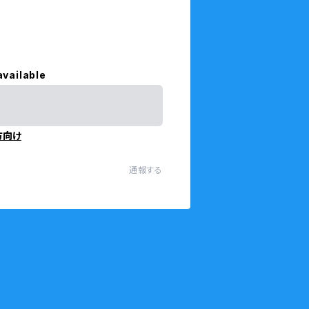
available
方向け
通報する