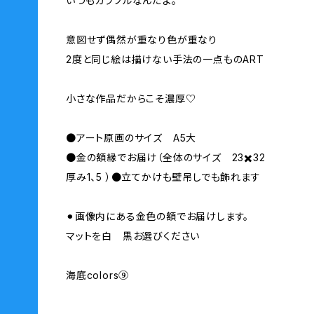
いつもカラフルなんだよ。
意図せず偶然が重なり色が重なり
2度と同じ絵は描けない手法の一点ものART
小さな作品だからこそ濃厚♡
●アート原画のサイズ A5大
●金の額縁でお届け（全体のサイズ 23✖️32
厚み1、5 ）●立てかけも壁吊しでも飾れます
⚫︎画像内にある金色の額でお届けします。
マットを白 黒お選びください
海底colors⑨