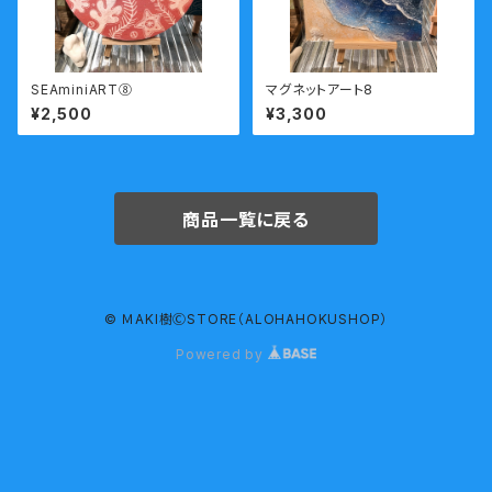
SEAminiART⑧
マグネットアート8
¥2,500
¥3,300
商品一覧に戻る
© ＭAKI樹ⒸSTORE（ALOHAHOKUSHOP）
Powered by