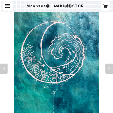
Moonsea❶ | ＭAKI樹ⒸSTORE
（ALOHAHOKUSHOP）