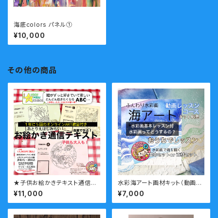
海底colors パネル①
¥10,000
その他の商品
★子供お絵かきテキスト通信教
水彩海アート画材キット（動画レ
室のテキスト教材＋ご入会のペ
ッスン付）
¥11,000
¥7,000
ージ