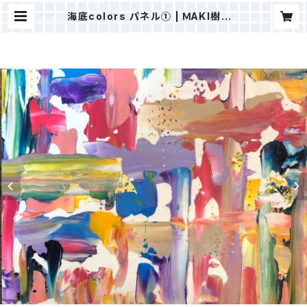
海底colors パネル① | ＭAKI樹ⒸS
TORE（ALOHAHOKUSHOP）