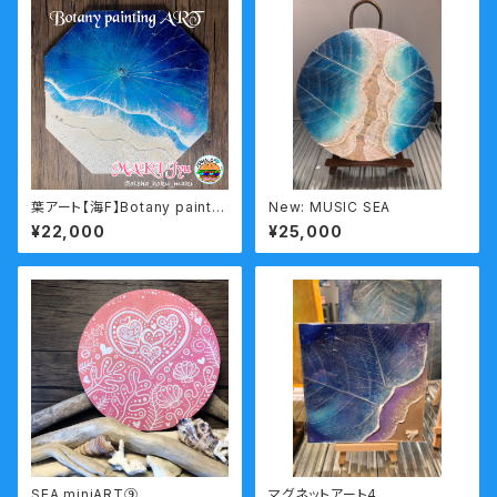
葉アート【海F】Botany paintin
New: MUSIC SEA
g
¥22,000
¥25,000
SEA miniART⑨
マグネットアート4